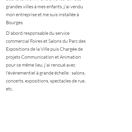
grandes villes à mes enfants, j'ai vendu
mon entreprise et me suis installée à
Bourges.
D'abord responsable du service
commercial Foires et Salons du Parc des
Expositions de la Ville puis Chargée de
projets Communication et Animation
pour ce même lieu, j'ai renoué avec
l'évènementiel à grande échelle : salons,
concerts, expositions, spectacles de rue,
etc.​
J'ai désormais un carnet d'adresses très
fourni de professionnels et d'artistes de
toute la France et suis devenue experte à
dénicher LA perle rare qui fera l'effet